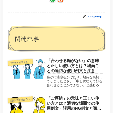
longjump
関連記事
「合わせる顔がない」の意味
ジネスで使える正しい日本語
ビ
と正しい使い方とは？場面ご
との適切な使用例文と注意す
べき誤用表現
誰かに迷惑をかけたり、期待を裏切っ
てしまったとき、「申し訳なくて顔を
合わせることができない」と感じるこ
とはありませんか？そんなときに使わ
れる表現のひとつが 「合わせる顔が
ない」 です。この言葉は、日常会話
「ご厚情」の意味と正しい使
ジネスで使える正しい日本語
ビ
だけでなく、ビジネスシーンでも使わ
い方とは？適切な場面での使
れ...
用例文・誤用のNG例文と類似