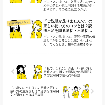
めフレーズ集
ビジネスの場では、敬意を表しながら
相手の意見や話に同調する場面が多々
あります。その際に役立つのが、「さ
ようでございます」という表現です。
このフレーズは、丁寧な言葉遣いで相
手の話に賛同する際や、肯定の意を伝
「ご説明が足りませんで」の
ジネスで使える正しい日本語
ビ
えるときに用いられます。「さようで
正しい使い方のコツとは？説
ご...
明不足を謝る適切・不適切な
例文集
ビジネスの現場では、誤解や意図の伝
達ミスが起こることは避けられませ
ん。そんなとき、相手に謙虚さを示し
つつ、誠意を持って対応するためのフ
レーズが「ご説明が足りませんで」で
す。この表現は、自分の説明不足を認
め、丁寧に詫びる言い回しとして、商
談や...
「私でよければ」の正しい使い方と
意味とは？例文で適切な使用場面を
学び誤用例で注意点を解説
「ご承知のとおり」の意味と正しい
使い方の注意点とは？適切な使用例
文と避けるべき誤用表現