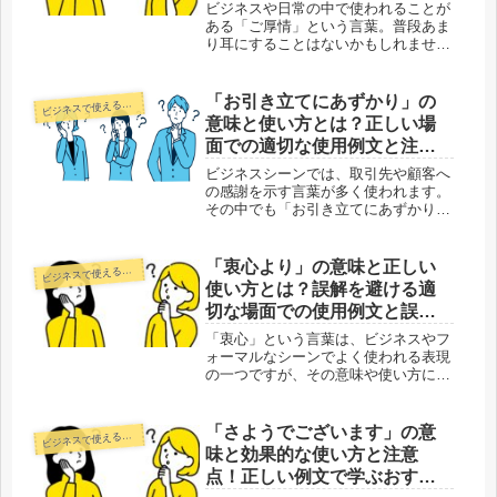
表現
ビジネスや日常の中で使われることが
ある「ご厚情」という言葉。普段あま
り耳にすることはないかもしれません
が、この表現には深い感謝の気持ちが
込められています。では、この「ご厚
情」とは一体どのような意味を持つの
「お引き立てにあずかり」の
ジネスで使える正しい日本語
ビ
でしょうか？「ご厚情」は、文字通り
意味と使い方とは？正しい場
「...
面での適切な使用例文と注意
すべきNGな誤用例
ビジネスシーンでは、取引先や顧客へ
の感謝を示す言葉が多く使われます。
その中でも「お引き立てにあずかり」
は、特に丁寧な敬語表現のひとつで
す。しかし、「お引き立て」という言
葉は普段の会話ではあまり使われない
「衷心より」の意味と正しい
ジネスで使える正しい日本語
ビ
ため、適切な場面や正しい使い方が分
使い方とは？誤解を避ける適
から...
切な場面での使用例文と誤用
例
「衷心」という言葉は、ビジネスやフ
ォーマルなシーンでよく使われる表現
の一つですが、その意味や使い方に詳
しくない方も多いのではないでしょう
か。特に、「衷心より」というフレー
ズは、お葬式やお祝いの言葉として使
「さようでございます」の意
ジネスで使える正しい日本語
ビ
われることが多いですが、正しい使い
味と効果的な使い方と注意
方...
点！正しい例文で学ぶおすす