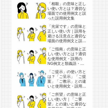
「相殺」の意味と正し
い使い方とは？適切な
場面での使用例文と誤
った誤用例文集
「光栄です」の意味と
正しい使い方｜誤用を
避ける注意点と適切な
場面の使用例文と誤用
例文
「ご指南」の意味と正
しい使い方とは？適切
な使用例文・誤用の
NG例文と類義語・類
似表現
「ご提示」の使い方と
は？「ご呈示」「ご提
案」「ご教示」との違
いと使用例文・誤用例
文
「ご所望」の意味と正
しい使い方｜「ご要
望」との違いと適切な