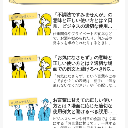
「不調法ですみませんが」の
ジネスで使える正しい日本語
ビ
意味と正しい使い方とは？日
常、ビジネスの適切な使用例
文と避けるべきNGな誤用例
仕事関係やプライベートの宴席など
で、お酒を勧められたり、何か芸や一
発ネタを求められたりするときに、ス
マートに断れずに困ってしまった経験
はありませんか。とくに目上の人や取
引先などから勧められると、断るにも
「お気になさらず」の意味と
ジネスで使える正しい日本語
ビ
角が立たないか不安になることがあり
正しい使い方とは？適切な場
ます...
面での例文と避けるべきNGな
例文集
「お気になさらず」という言葉をご存
じですか？この表現は、相手に「気を
遣わないでください」や「心配しない
でください」と伝える際に用いる、非
常に柔らかく丁寧な敬語です。その一
方で、意図が誤解されると、相手に不
お言葉に甘えての正しい使い
ジネスで使える正しい日本語
ビ
快感を与える可能性もあります。この
方とは？場面に応じた適切な
記...
使用例文と避けるべき誤用表
現
ビジネスシーンや日常の会話でよく耳
にする「お言葉に甘えて」。一見する
と、何気ない表現に思えるかもしれま