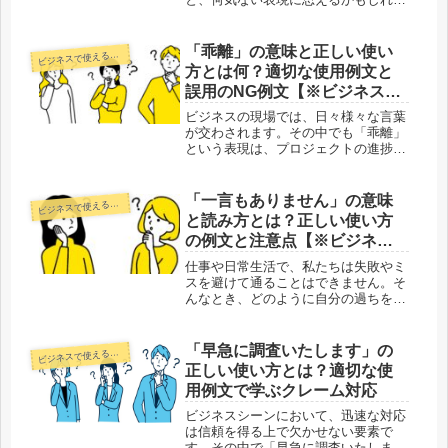
せんが、その裏には深い意味が込めら
れています。このフレーズ、実は単な
る「受け入れ」の言葉ではなく、相手
「乖離」の意味と正しい使い
ジネスで使える正しい日本語
ビ
への感謝や配慮、さらには状況に応じ
方とは何？適切な使用例文と
た...
誤用のNG例文【※ビジネスシ
ーンでは？】
ビジネスの現場では、日々様々な言葉
が交わされます。その中でも「乖離」
という表現は、プロジェクトの進捗や
成果を議論する際に非常に有効な言葉
です。この言葉をうまく使うことで、
分析力や状況把握力が高いと評価さ
「一言もありません」の意味
ジネスで使える正しい日本語
ビ
れ、仕事ができる印象を与えることが
と読み方とは？正しい使い方
でき...
の例文と注意点【※ビジネス
での謝罪の言葉】
仕事や日常生活で、私たちは失敗やミ
スを避けて通ることはできません。そ
んなとき、どのように自分の過ちを認
め、相手に誠意を伝えるかが非常に重
要です。その際に使われる表現の一つ
が「一言もありません」です。この言
「早急に調査いたします」の
ジネスで使える正しい日本語
ビ
葉は、単に弁解を放棄するのではな
正しい使い方とは？適切な使
く、...
用例文で学ぶクレーム対応
ビジネスシーンにおいて、迅速な対応
は信頼を得る上で欠かせない要素で
す。その中で「早急に調査いたしま