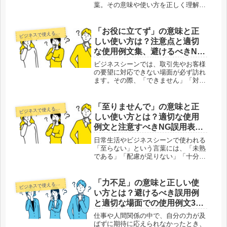
葉。その意味や使い方を正しく理解し
ていますか？「ご配慮」は、相手の心
遣いや気配りに感謝の意を表す敬語表
現であり、目上の人や取引先に対して
「お役に立てず」の意味と正
ジネスで使える正しい日本語
ビ
使うことで、より丁寧に、そして円滑
しい使い方は？注意点と適切
なコ...
な使用例文集、避けるべきNG
例文集
ビジネスシーンでは、取引先やお客様
の要望に対応できない場面が必ず訪れ
ます。その際、「できません」「対応
不可です」と直接伝えるよりも、相手
の気持ちを考えた表現を使うことで、
関係を損なわずに済みます。そんなと
「至りませんで」の意味と正
ジネスで使える正しい日本語
ビ
きに役立つのが「お役に立てず」とい
しい使い方とは？適切な使用
う...
例文と注意すべきNG誤用表現
集
日常生活やビジネスシーンで使われる
「至らない」という言葉には、「未熟
である」「配慮が足りない」「十分に
行き届いていない」といった意味が含
まれています。特に、ビジネスの場面
では、謙遜や謝罪を表す表現として用
「力不足」の意味と正しい使
ジネスで使える正しい日本語
ビ
いられることが多く、相手に対して丁
い方とは？避けるべき誤用例
寧...
と適切な場面での使用例文30
選
仕事や人間関係の中で、自分の力が及
ばずに期待に応えられなかったとき、