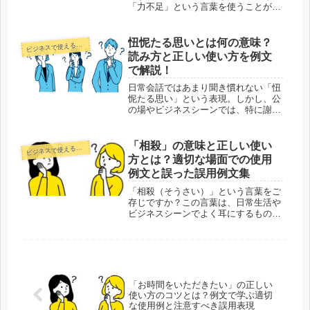
「力不足」という言葉を使うことがあ
ります。特にビジネスシーンでは、目
標を達成できなかった場合の謝罪や、
自分の未熟さを謙虚に認める表現とし
忸怩たる思いとは何の意味？
ジネスで使える正しい日本語
ビ
て用いられます。例えば、以下のよう
読み方と正しい使い方を例文
な...
で解説！
日常会話ではあまり聞き慣れない「忸
怩たる思い」という表現。しかし、公
の場やビジネスシーンでは、特に謝罪
や反省の場面で用いられることが多い
言葉です。「忸怩（じくじ）」とは、
自らの行動や言葉を振り返ったとき
「相殺」の意味と正しい使い
ジネスで使える正しい日本語
ビ
に、強い恥じらいや後悔を抱く感情を
方とは？適切な場面での使用
指し...
例文と誤った誤用例文集
「相殺（そうさい）」という言葉をご
存じですか？この言葉は、日常生活や
ビジネスシーンでよく耳にするもので
すが、正しい意味や使い方を知らない
と誤解を招くことがあります。「相
殺」は「互いに差し引いて帳消しにす
る」という意味を持ち、経理や金銭の
やり...
「お時間をいただきたい」の正しい
使い方のコツとは？例文で学ぶ適切
な使用例と注意すべき誤用表現