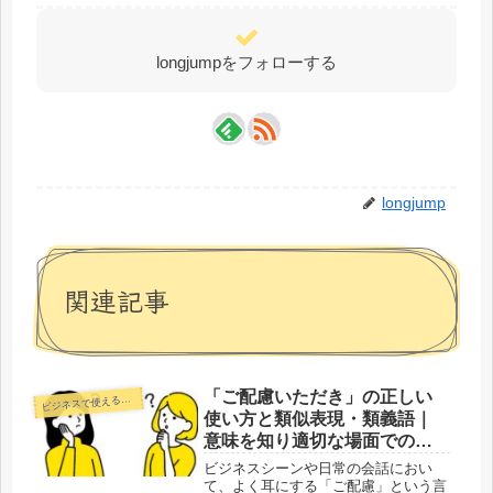
longjumpをフォローする
longjump
関連記事
「ご配慮いただき」の正しい
ジネスで使える正しい日本語
ビ
使い方と類似表現・類義語｜
意味を知り適切な場面での使
用例文と誤用例
ビジネスシーンや日常の会話におい
て、よく耳にする「ご配慮」という言