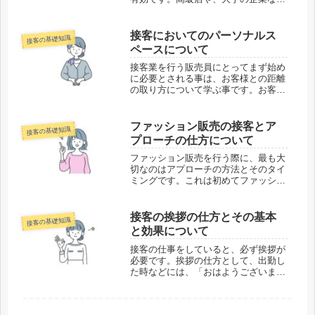
の接客に実際に触れることによって、
どのような声のトーンで声がけをした
らよいのか、どのようなお辞儀の仕方
接客においてのパーソナルス
接客の基礎知識
をすれば良いのか、どのような笑顔を
ペースについて
作...
接客業を行う販売員にとってまず始め
に必要とされる事は、お客様との距離
の取り方について学ぶ事です。お客様
によって近付いても不快にならない距
離は異なりますので、その距離感を瞬
時につかむ事が出来るようになる事
ファッション販売の接客とア
接客の基礎知識
は、販売を行う上でとても大切な事に
プローチの仕方について
なり...
ファッション販売を行う際に、最も大
切なのはアプローチの方法とそのタイ
ミングです。これは初めてファッショ
ン販売を行う人の為の研修でも、必ず
ロールプレイングで出る項目であり、
多くの新人販売員が初めて持つ悩みで
接客の挨拶の仕方とその基本
接客の基礎知識
もあります。アプローチがうまくいか
と効果について
な...
接客の仕事をしていると、必ず挨拶が
必要です。挨拶の仕方として、出勤し
た時などには、「おはようございま
す」という言葉が定番なように、退勤
する時は「お疲れ様ですお先に失礼し
ます」などという言葉が定番です。特