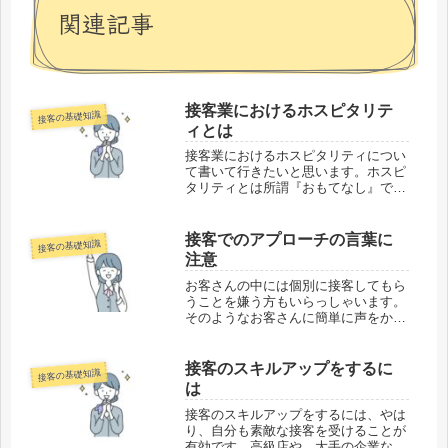
関連記事
接客業におけるホスピタリテ
接客の基礎知識
ィとは
接客業におけるホスピタリティについ
て書いて行きたいと思います。ホスピ
タリティとは所謂『おもてなし』で
す。日本人のおもてなしの心は素晴ら
しいものであると、多くの日本を訪れ
た外国人が語っています。先日東京が
接客でのアプローチの言葉に
接客の基礎知識
オリンピックの開催地に選ばれました
注意
が、...
お客さんの中には個別に接客してもら
うことを嫌う方もいらっしゃいます。
そのようなお客さんに簡単に声をかけ
てしまっては、そのお客さんはとても
身構えてしまいます。もしかすると不
快感すら感じてしまうかもしれませ
接客のスキルアップをするに
接客の基礎知識
ん。だからといって声をかけられるの
は
を待...
接客のスキルアップをするには、やは
り、自分も素敵な接客を受けることが
有効です。高級店や、大手の企業など