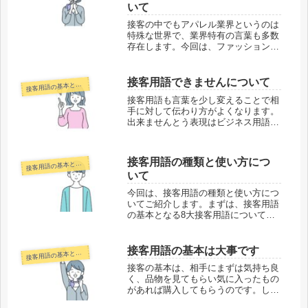
いて
接客の中でもアパレル業界というのは
特殊な世界で、業界特有の言葉も多数
存在します。今回は、ファッション業
界でよく使う用語についてご紹介しま
す。まずは、大流行している「サルエ
ルパンツ」についです。これは全体的
接客用語できませんについて
客用語の基本と様々な業界での接客用語
接
にたっぷりとしたシルエットで股下が
接客用語も言葉を少し変えることで相
深...
手に対して伝わり方がよくなります。
出来ませんとう表現はビジネス用語な
ど対応をする時に使う言葉使いとして
はよくない表現と言われています、相
手に対してはっきりと断らなければい
接客用語の種類と使い方につ
客用語の基本と様々な業界での接客用語
接
けない部分もありますができませんと
いて
伝...
今回は、接客用語の種類と使い方につ
いてご紹介します。まずは、接客用語
の基本となる8大接客用語についてで
す。①いらっしゃいませ(お客様をお
迎えする時に使います)。②ありがと
うございます(お客様からご注文を頂
接客用語の基本は大事です
客用語の基本と様々な業界での接客用語
接
いた時などに使います)。③かしこま
接客の基本は、相手にまずは気持ち良
り...
く、品物を見てもらい気に入ったもの
があれば購入してもらうのです。しか
し、品物を気に入ってもその品物の生