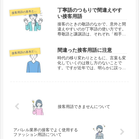
産地や成分などの詳細を知ってから考
えたいというお客様もいらっしゃいま
丁寧語のつもりで間違えやす
客用語の基本と様々な業界での接客用語
接
す。どんな質問にも、笑顔でハキハキ
い接客用語
と...
接客のときの敬語のなかで、意外と間
違えやすいのが丁寧語の使い方です。
尊敬語と謙譲語は、それぞれ「相手に
対して使う」「自分に対して使う」と
いう明確な基準がありますので、一定
のルールさえ憶えれば上手に使えるよ
間違った接客用語に注意
客用語の基本と様々な業界での接客用語
接
うになります。しかし、丁寧語は「ど
時代の移り変わりとともに、言葉も変
こ...
化していくのは致し方のないことで
す。ですが近年では、明らかに誤った
使い方の言葉が氾濫しているように思
います。特に指摘されることが多いの
が、間違った接客用語の使い方です。
コンビニエンスストアやファーストフ
ード...
接客用語できませんについて
アパレル業界の接客でよく使用する
ファッション用語について