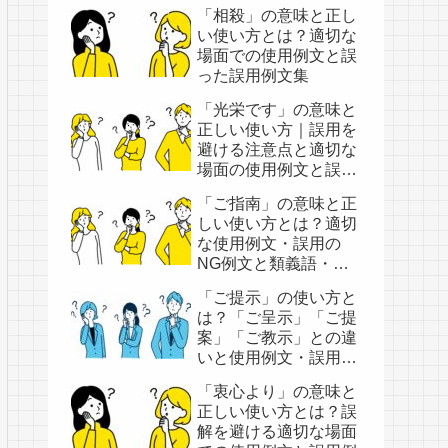
「相殺」の意味と正し
い使い方とは？適切な
場面での使用例文と誤
った誤用例文集
「光栄です」の意味と
正しい使い方｜誤用を
避ける注意点と適切な
場面の使用例文と誤用
例文
「ご指南」の意味と正
しい使い方とは？適切
な使用例文・誤用の
NG例文と類義語・類
似表現
「ご提示」の使い方と
は？「ご呈示」「ご提
案」「ご教示」との違
いと使用例文・誤用例
文
「衷心より」の意味と
正しい使い方とは？誤
解を避ける適切な場面