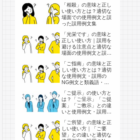
「相殺」の意味と正し
い使い方とは？適切な
場面での使用例文と誤
った誤用例文集
「光栄です」の意味と
正しい使い方｜誤用を
避ける注意点と適切な
場面の使用例文と誤用
例文
「ご指南」の意味と正
しい使い方とは？適切
な使用例文・誤用の
NG例文と類義語・類
似表現
「ご提示」の使い方と
は？「ご呈示」「ご提
案」「ご教示」との違
いと使用例文・誤用例
文
「ご所望」の意味と正
しい使い方｜「ご要
望」との違いと適切な