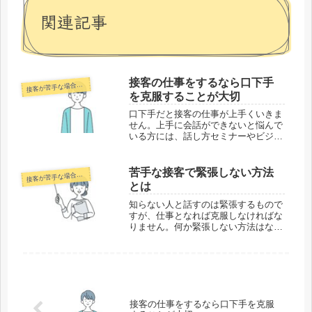
関連記事
接客の仕事をするなら口下手
客が苦手な場合の克服法
接
を克服することが大切
口下手だと接客の仕事が上手くいきま
せん。上手に会話ができないと悩んで
いる方には、話し方セミナーやビジネ
スセミナーの参加がおすすめです。1
日集中や個人レッスンもあるので、忙
しい人にも参加できます。口下手の原
苦手な接客で緊張しない方法
客が苦手な場合の克服法
接
因は、緊張や上がり症も考えられま
とは
す。...
知らない人と話すのは緊張するもので
すが、仕事となれば克服しなければな
りません。何か緊張しない方法はない
かと探している人は大勢います。まず
はなぜ緊張してしまうのか、原因を考
えてみましょう。お客様の視線が気に
なって焦ってしまうことや、上手に話
す...
接客の仕事をするなら口下手を克服